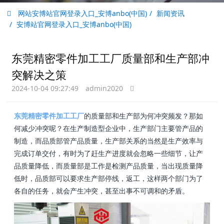
网站安博站官网登录入口_安博anbo(中国)
新闻资讯
安博站官网登录入口_安博anbo(中国)
东莞精密零件加工工厂​质量部和生产部冲
突解决之策
2024-10-04 09:27:49
admin2020
东莞精密零件加工工厂
的质量部和生产部为何冲突频发？那如
何减少冲突呢？在生产制造型企业中，生产部门主要管产品的
制造，而品质部管产品质量，生产部关系的当然是生产效率与
完成订单交付，有时为了赶生产进度就会忽略一些细节，让产
品质量降低，而质量部是工作是检测产品质量，当出现质量降
低时，品质部可以要求生产部停线，返工，这样两个部门为了
各自的任务，就会产生冲突，甚至出事不可调和的矛盾。