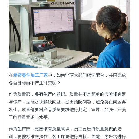
在
精密零件加工厂家
中，如何让两大部门密切配合，共同完成
各自目标而不产生冲突呢？
作为质量部，要有生产的意识。质量并不是简单的检验和判定
与停产，是能尽快解决问题，提出预防问题，避免类似问题再
发生。质量部要对产品质量要求进行判定、宣导，加强生产员
工的质量意识与水平。
作为生产部，更应该有质量意识，员工要进行质量意识的培
训，要按标准来操作，各工序要进行自检，关键工序严格进行